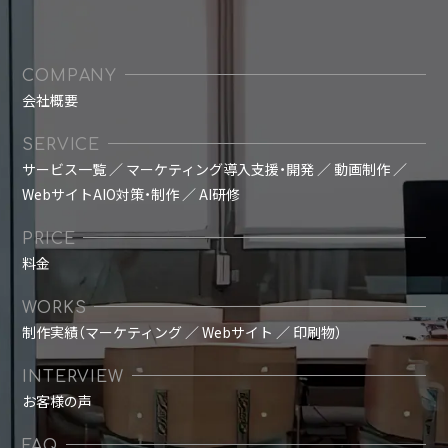
COMPANY
会社概要
SERVICE
サービス一覧
／
マーケティング導入支援・開発
／
動画制作
／
WebサイトAIO対策・制作
／
AI研修
PRICE
料金
WORKS
制作実績（マーケティング ／ Webサイト ／ 印刷物）
INTERVIEW
お客様の声
FAQ